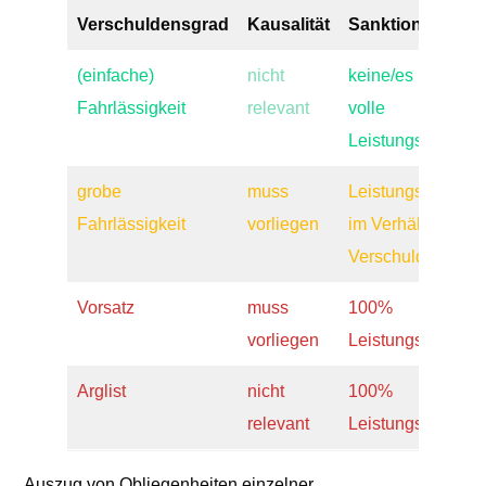
Verschuldensgrad
Kausalität
Sanktionen
(einfache)
nicht
keine/es besteht
Fahrlässigkeit
relevant
volle
Leistungspflicht
grobe
muss
Leistungskürzung
Fahrlässigkeit
vorliegen
im Verhältnis zum
Verschuldensgra
Vorsatz
muss
100%
vorliegen
Leistungsfrei
Arglist
nicht
100%
relevant
Leistungsfrei
Auszug von Obliegenheiten einzelner