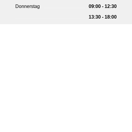
Donnerstag
09:00 - 12:30
13:30 - 18:00
Freitag
09:00 - 12:30
Impressum
·
Datenschutz
·
Erstinformation
·
© 2022 Versicherungsmakler Gütersloh, Rainer